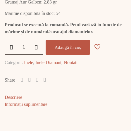
Gramaj Aur Galben: 2.83 gr
Mărime disponibilă în stoc: 54
Produsul se execută la comandă. Pețul variază in funcție de
mărime și de numărul/caratajul diamantelor.
Cantitate
Adaugă în coș
Inel
Aur
Categorii:
Inele
,
Inele Diamant
,
Noutati
Cu
Diamant
E1777
Share
Descriere
Informații suplimentare