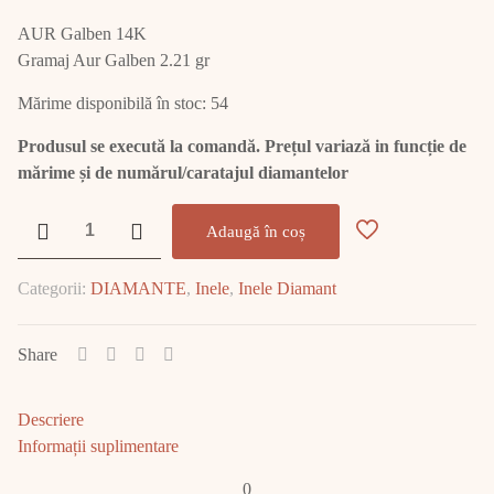
AUR Galben 14K
Gramaj Aur Galben 2.21 gr
Mărime disponibilă în stoc: 54
Produsul se execută la comandă. Prețul variază in funcție de
mărime și de numărul/caratajul diamantelor
Cantitate
Adaugă în coș
Inel
Aur
Categorii:
DIAMANTE
,
Inele
,
Inele Diamant
cu
Diamant
E1758
Share
Descriere
Informații suplimentare
0