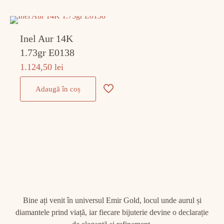
Inel Aur 14K
1.73gr E0138
1.124,50
lei
Adaugă în coș
Bine ați venit în universul Emir Gold, locul unde aurul și
diamantele prind viață, iar fiecare bijuterie devine o declarație