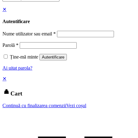
✕
Autentificare
Nume utilizator sau email
*
Parolă
*
Ține-mă minte
Autentificare
Ai uitat parola?
✕
Cart
Continuă cu finalizarea comenzii
Vezi coșul