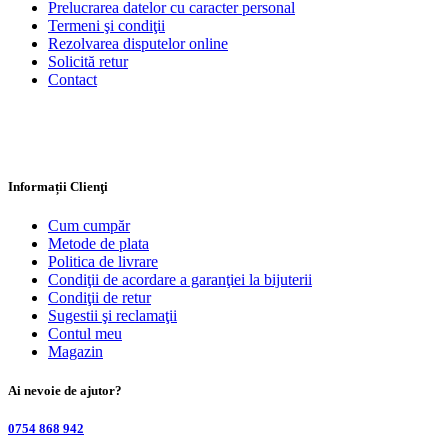
Prelucrarea datelor cu caracter personal
Termeni şi condiţii
Rezolvarea disputelor online
Solicită retur
Contact
Informații Clienţi
Cum cumpăr
Metode de plata
Politica de livrare
Condiţii de acordare a garanţiei la bijuterii
Condiţii de retur
Sugestii şi reclamaţii
Contul meu
Magazin
Ai nevoie de ajutor?
0754 868 942