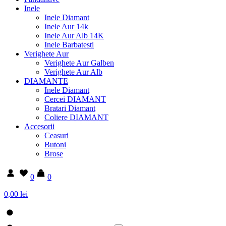
Inele
Inele Diamant
Inele Aur 14k
Inele Aur Alb 14K
Inele Barbatesti
Verighete Aur
Verighete Aur Galben
Verighete Aur Alb
DIAMANTE
Inele Diamant
Cercei DIAMANT
Bratari Diamant
Coliere DIAMANT
Accesorii
Ceasuri
Butoni
Brose
0
0
0,00 lei