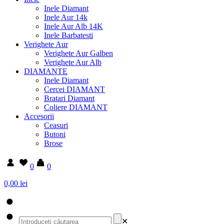
Inele Diamant
Inele Aur 14k
Inele Aur Alb 14K
Inele Barbatesti
Verighete Aur
Verighete Aur Galben
Verighete Aur Alb
DIAMANTE
Inele Diamant
Cercei DIAMANT
Bratari Diamant
Coliere DIAMANT
Accesorii
Ceasuri
Butoni
Brose
0
0
0,00 lei
✕