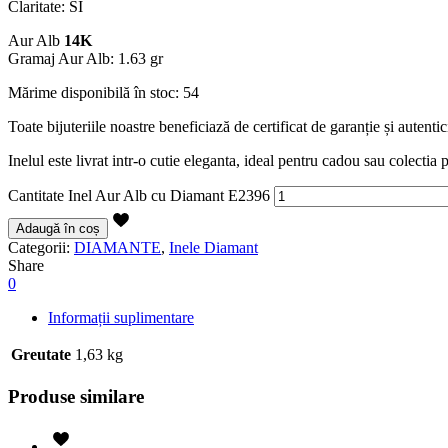
Claritate: SI
Aur Alb
14K
Gramaj Aur Alb: 1.63 gr
Mărime disponibilă în stoc: 54
Toate bijuteriile noastre beneficiază de certificat de garanție și autent
Inelul este livrat intr-o cutie eleganta, ideal pentru cadou sau colectia 
Cantitate Inel Aur Alb cu Diamant E2396
Adaugă în coș
Categorii:
DIAMANTE
,
Inele Diamant
Share
0
Informații suplimentare
Greutate
1,63 kg
Produse similare