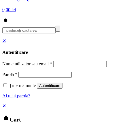
0,00 lei
✕
Autentificare
Nume utilizator sau email
*
Parolă
*
Ține-mă minte
Autentificare
Ai uitat parola?
✕
Cart