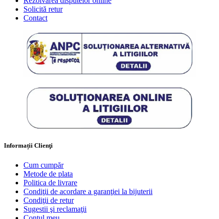
Rezolvarea disputelor online
Solicită retur
Contact
Informații Clienţi
Cum cumpăr
Metode de plata
Politica de livrare
Condiţii de acordare a garanţiei la bijuterii
Condiţii de retur
Sugestii şi reclamaţii
Contul meu