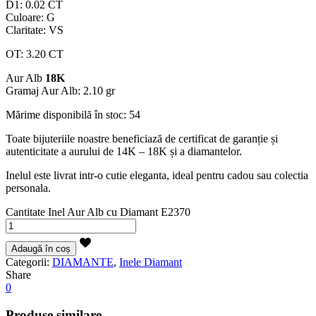
D1: 0.02 CT
Culoare: G
Claritate: VS
OT: 3.20 CT
Aur Alb
18K
Gramaj Aur Alb: 2.10 gr
Mărime disponibilă în stoc: 54
Toate bijuteriile noastre beneficiază de certificat de garanție și
autenticitate a aurului de 14K – 18K și a diamantelor.
Inelul este livrat intr-o cutie eleganta, ideal pentru cadou sau colectia
personala.
Cantitate Inel Aur Alb cu Diamant E2370
Adaugă în coș
Categorii:
DIAMANTE
,
Inele Diamant
Share
0
Produse similare