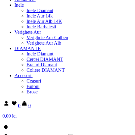
Inele
Inele Diamant
Inele Aur 14k
Inele Aur Alb 14K
Inele Barbatesti
Verighete Aur
Verighete Aur Galben
Verighete Aur Alb
DIAMANTE
Inele Diamant
Cercei DIAMANT
Bratari Diamant
Coliere DIAMANT
Accesorii
Ceasuri
Butoni
Brose
0
0
0,00 lei