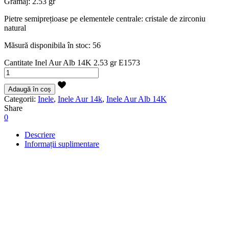
Gramaj: 2.53 gr
Pietre semiprețioase pe elementele centrale: cristale de zirconiu
natural
Măsură disponibila în stoc: 56
Cantitate Inel Aur Alb 14K 2.53 gr E1573
Adaugă în coș
Categorii:
Inele
,
Inele Aur 14k
,
Inele Aur Alb 14K
Share
0
Descriere
Informații suplimentare