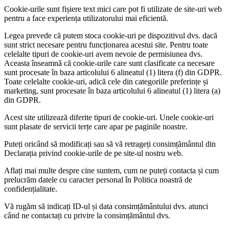
Cookie-urile sunt fișiere text mici care pot fi utilizate de site-uri web
pentru a face experiența utilizatorului mai eficientă.
Legea prevede că putem stoca cookie-uri pe dispozitivul dvs. dacă
sunt strict necesare pentru funcționarea acestui site. Pentru toate
celelalte tipuri de cookie-uri avem nevoie de permisiunea dvs.
Aceasta înseamnă că cookie-urile care sunt clasificate ca necesare
sunt procesate în baza articolului 6 alineatul (1) litera (f) din GDPR.
Toate celelalte cookie-uri, adică cele din categoriile preferințe și
marketing, sunt procesate în baza articolului 6 alineatul (1) litera (a)
din GDPR.
Acest site utilizează diferite tipuri de cookie-uri. Unele cookie-uri
sunt plasate de servicii terțe care apar pe paginile noastre.
Puteți oricând să modificați sau să vă retrageți consimțământul din
Declarația privind cookie-urile de pe site-ul nostru web.
Aflați mai multe despre cine suntem, cum ne puteți contacta și cum
prelucrăm datele cu caracter personal în Politica noastră de
confidențialitate.
Vă rugăm să indicați ID-ul și data consimțământului dvs. atunci
când ne contactați cu privire la consimțământul dvs.