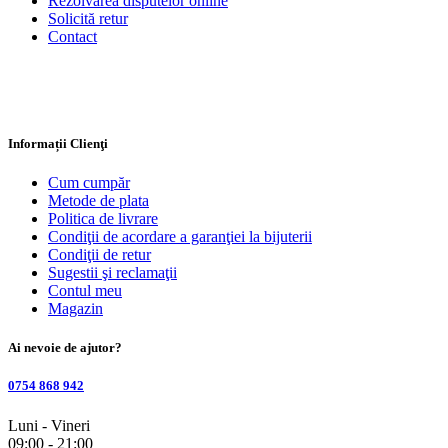
Rezolvarea disputelor online
Solicită retur
Contact
Informații Clienţi
Cum cumpăr
Metode de plata
Politica de livrare
Condiţii de acordare a garanţiei la bijuterii
Condiţii de retur
Sugestii şi reclamaţii
Contul meu
Magazin
Ai nevoie de ajutor?
0754 868 942
Luni - Vineri
09:00 - 21:00