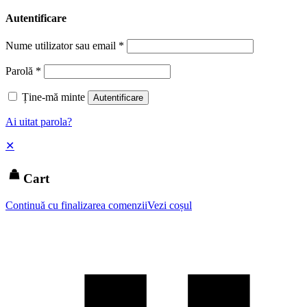
Autentificare
Nume utilizator sau email
*
Parolă
*
Ține-mă minte
Autentificare
Ai uitat parola?
✕
Cart
Continuă cu finalizarea comenzii
Vezi coșul