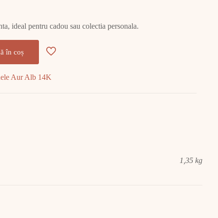
ganta, ideal pentru cadou sau colectia personala.
ă în coș
nele Aur Alb 14K
1,35 kg