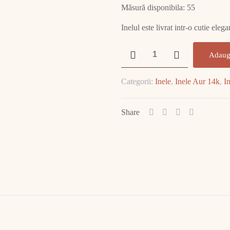
Măsură disponibila: 55
Inelul este livrat intr-o cutie ele
Cantitate
Adaug
Inel
Aur
Categorii:
Inele
,
Inele Aur 14k
,
I
Alb
14K
1.35
Share
GR
E2501