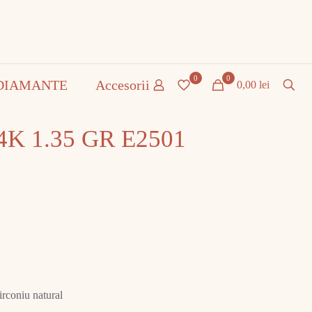
0
0
DIAMANTE
Accesorii
0,00 lei
14K 1.35 GR E2501
irconiu natural