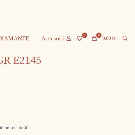
0
0
DIAMANTE
Accesorii
0,00 lei
 GR E2145
irconiu natural