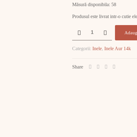
Măsură disponibila: 58
Produsul este livrat intr-o cutie e
Cantitate
Adaug
Inel
Aur
Categorii:
Inele
,
Inele Aur 14k
7.55
GR
E2145
Share