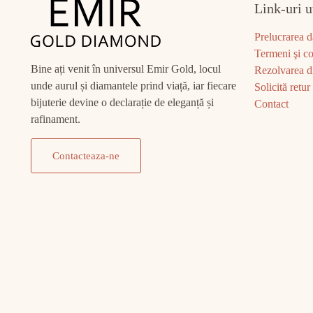
Link-uri u
Prelucrarea d
Termeni şi co
Bine ați venit în universul Emir Gold, locul
Rezolvarea di
unde aurul și diamantele prind viață, iar fiecare
Solicită retur
bijuterie devine o declarație de eleganță și
Contact
rafinament.
Contacteaza-ne