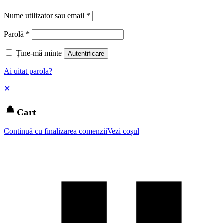
Nume utilizator sau email
*
Parolă
*
Ține-mă minte
Autentificare
Ai uitat parola?
✕
Cart
Continuă cu finalizarea comenzii
Vezi coșul