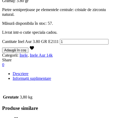
Gramaj: 3.80 gr
Pietre semiprețioase pe elementele centrale: cristale de zirconiu
natural.
Măsură disponibila în stoc: 57.
Livrat intr-o cutie speciala cadou.
Cantitate Inel Aur 3.80 GR E2111
Adaugă în coș
Categorii:
Inele
,
Inele Aur 14k
Share
0
Descriere
Informații suplimentare
Greutate
3,80 kg
Produse similare