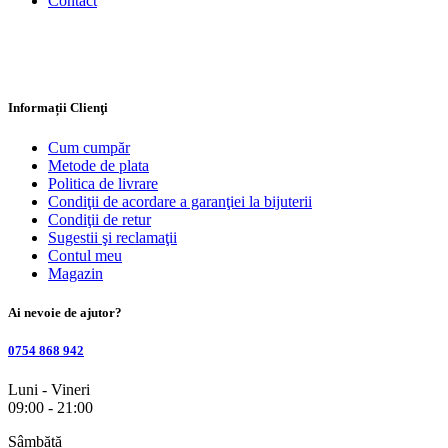
Contact
Informații Clienţi
Cum cumpăr
Metode de plata
Politica de livrare
Condiţii de acordare a garanţiei la bijuterii
Condiţii de retur
Sugestii şi reclamaţii
Contul meu
Magazin
Ai nevoie de ajutor?
0754 868 942
Luni - Vineri
09:00 - 21:00
Sâmbătă