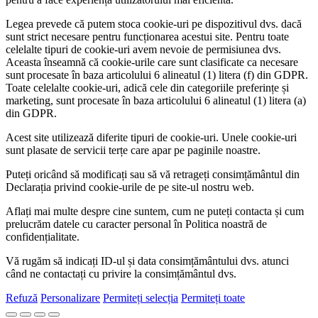
Legea prevede că putem stoca cookie-uri pe dispozitivul dvs. dacă
sunt strict necesare pentru funcționarea acestui site. Pentru toate
celelalte tipuri de cookie-uri avem nevoie de permisiunea dvs.
Aceasta înseamnă că cookie-urile care sunt clasificate ca necesare
sunt procesate în baza articolului 6 alineatul (1) litera (f) din GDPR.
Toate celelalte cookie-uri, adică cele din categoriile preferințe și
marketing, sunt procesate în baza articolului 6 alineatul (1) litera (a)
din GDPR.
Acest site utilizează diferite tipuri de cookie-uri. Unele cookie-uri
sunt plasate de servicii terțe care apar pe paginile noastre.
Puteți oricând să modificați sau să vă retrageți consimțământul din
Declarația privind cookie-urile de pe site-ul nostru web.
Aflați mai multe despre cine suntem, cum ne puteți contacta și cum
prelucrăm datele cu caracter personal în Politica noastră de
confidențialitate.
Vă rugăm să indicați ID-ul și data consimțământului dvs. atunci
când ne contactați cu privire la consimțământul dvs.
Refuză
Personalizare
Permiteți selecția
Permiteți toate