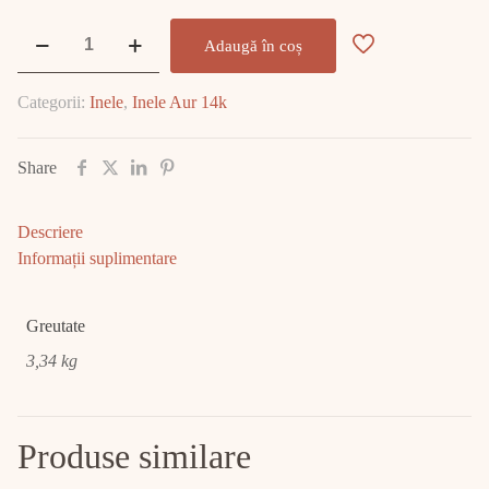
Cantitate
Adaugă în coș
Inel
Aur
Categorii:
Inele
,
Inele Aur 14k
3.34
GR
E2037
Share
Descriere
Informații suplimentare
Greutate
3,34 kg
Produse similare