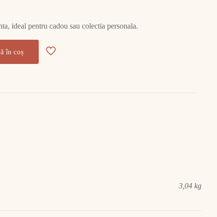
ganta, ideal pentru cadou sau colectia personala.
ă în coș
3,04 kg