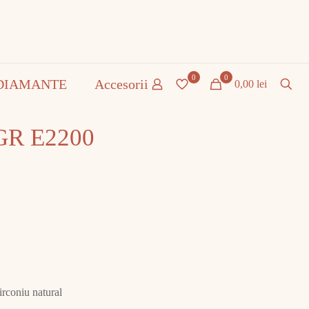
0
0
DIAMANTE
Accesorii
0,00 lei
 GR E2200
irconiu natural