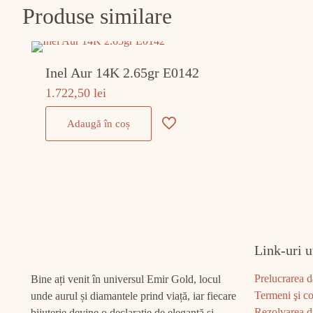
Produse similare
Inel Aur 14K 2.65gr E0142
1.722,50
lei
Adaugă în coș
Link-uri u
Prelucrarea d
Bine ați venit în universul Emir Gold, locul
Termeni şi co
unde aurul și diamantele prind viață, iar fiecare
Rezolvarea di
bijuterie devine o declarație de eleganță și