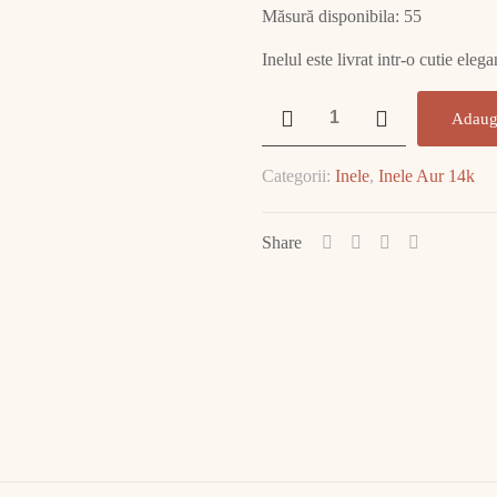
Măsură disponibila: 55
Inelul este livrat intr-o cutie ele
Cantitate
Adaug
Inel
Aur
Categorii:
Inele
,
Inele Aur 14k
3.04
GR
E2200
Share