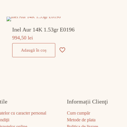
Inel Aur 14K 1.53gr E0196
994,50
lei
Adaugă în coș
tile
Informații Clienţi
atelor cu caracter personal
Cum cumpăr
ndiţii
Metode de plata
sputelor online
Politica de livrare