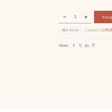
Cantitate
Adaug
Inel
Aur
Categorii:
2-PE
SKU:
E1113
14K
9.89gr
E1113
Share