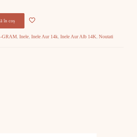
ă în coș
R-GRAM
,
Inele
,
Inele Aur 14k
,
Inele Aur Alb 14K
,
Noutati