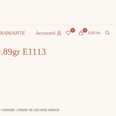
0
0
DIAMANTE
Accesorii
0,00 lei
9.89gr E1113
centrale: cristale de zirconiu natural