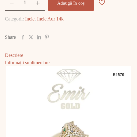
Adaugă în coș
Inel
Aur
Categorii:
Inele
,
Inele Aur 14k
14K
6.93
gr
Share
E1679
Descriere
Informații suplimentare