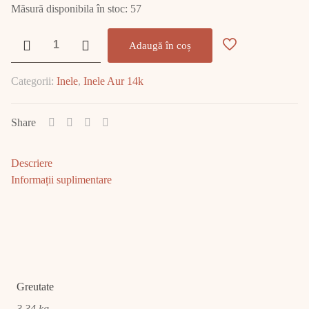
Măsură disponibila în stoc: 57
Cantitate
Adaugă în coș
Inel
Aur
Categorii:
Inele
,
Inele Aur 14k
14K
3.34
gr
Share
E1751
Descriere
Informații suplimentare
Greutate
3,34 kg