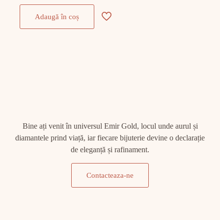
Adaugă în coș
Bine ați venit în universul Emir Gold, locul unde aurul și
diamantele prind viață, iar fiecare bijuterie devine o declarație
de eleganță și rafinament.
Contacteaza-ne