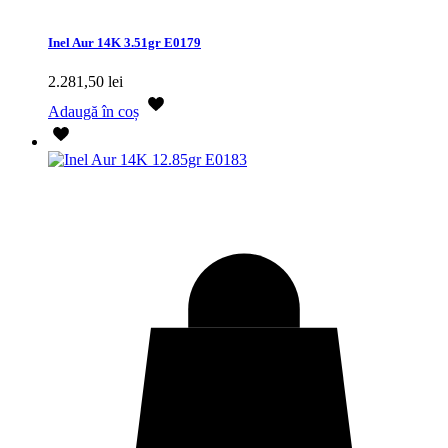
Inel Aur 14K 3.51gr E0179
2.281,50
lei
Adaugă în coș