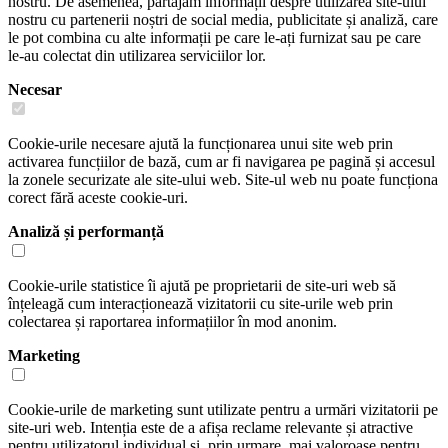
nostru. De asemenea, partajăm informații despre utilizarea site-ului
nostru cu partenerii noștri de social media, publicitate și analiză, care
le pot combina cu alte informații pe care le-ați furnizat sau pe care
le-au colectat din utilizarea serviciilor lor.
Necesar
Cookie-urile necesare ajută la funcționarea unui site web prin
activarea funcțiilor de bază, cum ar fi navigarea pe pagină și accesul
la zonele securizate ale site-ului web. Site-ul web nu poate funcționa
corect fără aceste cookie-uri.
Analiză și performanță
Cookie-urile statistice îi ajută pe proprietarii de site-uri web să
înțeleagă cum interacționează vizitatorii cu site-urile web prin
colectarea și raportarea informațiilor în mod anonim.
Marketing
Cookie-urile de marketing sunt utilizate pentru a urmări vizitatorii pe
site-uri web. Intenția este de a afișa reclame relevante și atractive
pentru utilizatorul individual și, prin urmare, mai valoroase pentru