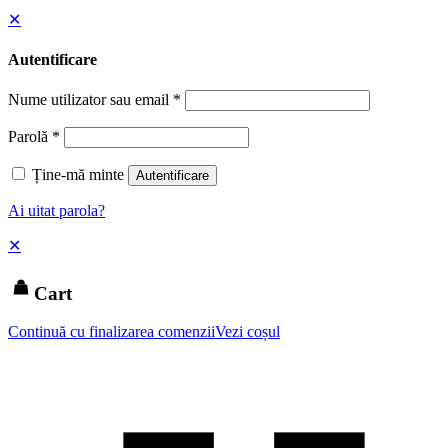
✕
Autentificare
Nume utilizator sau email
*
Parolă
*
Ține-mă minte
Autentificare
Ai uitat parola?
✕
Cart
Continuă cu finalizarea comenzii
Vezi coșul