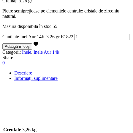
Gramaj: 3.26 gr
Pietre semiprețioase pe elementele centrale: cristale de zirconiu
natural.
Măsură disponibila în stoc:55
Cantitate Inel Aur 14K 3.26 gr E1822
Adaugă în coș
Categorii:
Inele
,
Inele Aur 14k
Share
0
Descriere
Informații suplimentare
Greutate
3,26 kg