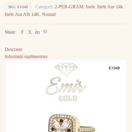
Aur
Categorii:
2-PER-GRAM
,
Inele
,
Inele Aur 14k
,
SKU:
E1048
14K
Inele Aur Alb 14K
,
Noutati
2.96gr
E1048
Share
Descriere
Informații suplimentare