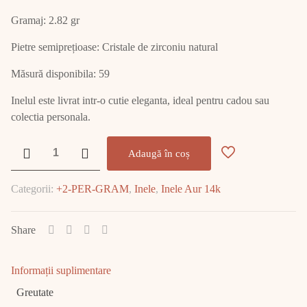
Gramaj: 2.82 gr
Pietre semiprețioase: Cristale de zirconiu natural
Măsură disponibila: 59
Inelul este livrat intr-o cutie eleganta, ideal pentru cadou sau
colectia personala.
Cantitate
Adaugă în coș
Inel
Aur
Categorii:
+2-PER-GRAM
,
Inele
,
Inele Aur 14k
14K
2.82
GR
Share
E2317
Informații suplimentare
Greutate