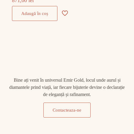
871,00
lei
Adaugă în coș
Bine ați venit în universul Emir Gold, locul unde aurul și
diamantele prind viață, iar fiecare bijuterie devine o declarație
de eleganță și rafinament.
Contacteaza-ne