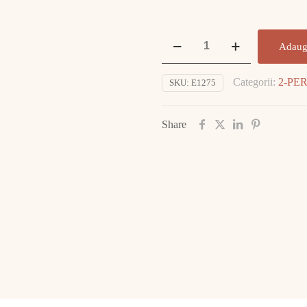
Cantitate
Adaug
Inel
Aur
Categorii:
2-PE
SKU:
E1275
14K
2.53gr
E1275
Share