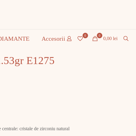
0
0
DIAMANTE
Accesorii
0,00 lei
2.53gr E1275
centrale: cristale de zirconiu natural