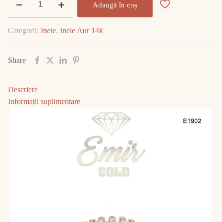
Adaugă în coș
Inel
Aur
Categorii:
Inele
,
Inele Aur 14k
14K
1.66gr
E1902
Share
Descriere
Informații suplimentare