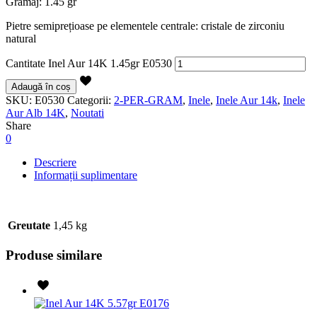
Gramaj: 1.45 gr
Pietre semiprețioase pe elementele centrale: cristale de zirconiu
natural
Cantitate Inel Aur 14K 1.45gr E0530
Adaugă în coș
SKU:
E0530
Categorii:
2-PER-GRAM
,
Inele
,
Inele Aur 14k
,
Inele
Aur Alb 14K
,
Noutati
Share
0
Descriere
Informații suplimentare
Greutate
1,45 kg
Produse similare