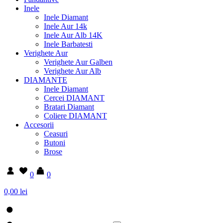
Inele
Inele Diamant
Inele Aur 14k
Inele Aur Alb 14K
Inele Barbatesti
Verighete Aur
Verighete Aur Galben
Verighete Aur Alb
DIAMANTE
Inele Diamant
Cercei DIAMANT
Bratari Diamant
Coliere DIAMANT
Accesorii
Ceasuri
Butoni
Brose
0
0
0,00 lei