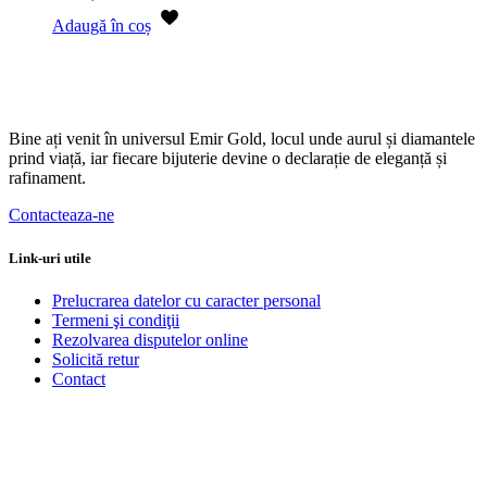
Adaugă în coș
Bine ați venit în universul Emir Gold, locul unde aurul și diamantele
prind viață, iar fiecare bijuterie devine o declarație de eleganță și
rafinament.
Contacteaza-ne
Link-uri utile
Prelucrarea datelor cu caracter personal
Termeni şi condiţii
Rezolvarea disputelor online
Solicită retur
Contact