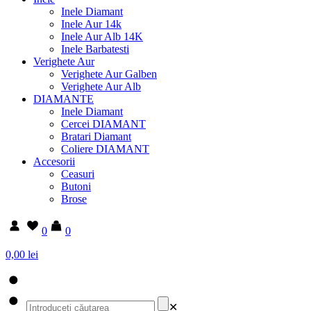
Inele Diamant
Inele Aur 14k
Inele Aur Alb 14K
Inele Barbatesti
Verighete Aur
Verighete Aur Galben
Verighete Aur Alb
DIAMANTE
Inele Diamant
Cercei DIAMANT
Bratari Diamant
Coliere DIAMANT
Accesorii
Ceasuri
Butoni
Brose
0
0
0,00 lei
✕