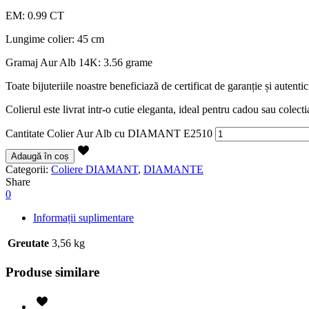
EM: 0.99 CT
Lungime colier: 45 cm
Gramaj Aur Alb 14K: 3.56 grame
Toate bijuteriile noastre beneficiază de certificat de garanție și autent
Colierul este livrat intr-o cutie eleganta, ideal pentru cadou sau colect
Cantitate Colier Aur Alb cu DIAMANT E2510
Adaugă în coș
Categorii:
Coliere DIAMANT
,
DIAMANTE
Share
0
Informații suplimentare
Greutate
3,56 kg
Produse similare