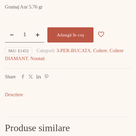
Gramaj Aur 5.76 gr
Cantitate
Adaugă în coș
Colier
Aur
Categorii:
3-PER-BUCATA
,
Coliere
,
Coliere
SKU:
E1452
Alb
DIAMANT
,
Noutati
cu
DIAMANT
E1452
Share
Descriere
Produse similare