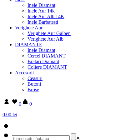
Inele Diamant
Inele Aur 14k
Inele Aur Alb 14K
Inele Barbatesti
Verighete Aur
Verighete Aur Galben
Verighete Aur Alb
DIAMANTE
Inele Diamant
Cercei DIAMANT
Bratari Diamant
Coliere DIAMANT
Accesorii
Ceasuri
Butoni
Brose
0
0
0,00 lei
✕