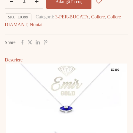
Adaugă în coș
Colier
Aur
Categorii:
3-PER-BUCATA
,
Coliere
,
Coliere
SKU:
E0399
Alb
DIAMANT
,
Noutati
cu
DIAMANT
E0399
Share
Descriere