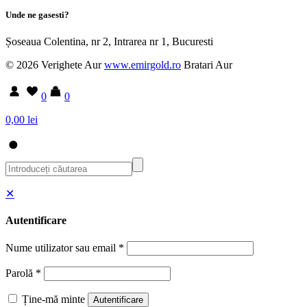
Unde ne gasesti?
Șoseaua Colentina, nr 2, Intrarea nr 1, Bucuresti
© 2026 Verighete Aur
www.emirgold.ro
Bratari Aur
0
0
0,00 lei
✕
Autentificare
Nume utilizator sau email
*
Parolă
*
Ține-mă minte
Autentificare