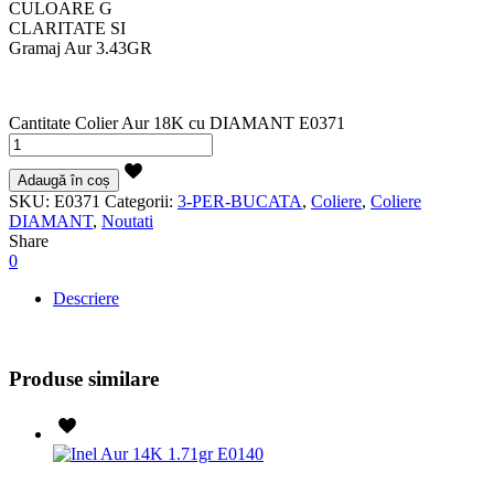
CULOARE G
CLARITATE SI
Gramaj Aur 3.43GR
Cantitate Colier Aur 18K cu DIAMANT E0371
Adaugă în coș
SKU:
E0371
Categorii:
3-PER-BUCATA
,
Coliere
,
Coliere
DIAMANT
,
Noutati
Share
0
Descriere
Produse similare