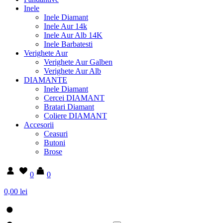
Inele
Inele Diamant
Inele Aur 14k
Inele Aur Alb 14K
Inele Barbatesti
Verighete Aur
Verighete Aur Galben
Verighete Aur Alb
DIAMANTE
Inele Diamant
Cercei DIAMANT
Bratari Diamant
Coliere DIAMANT
Accesorii
Ceasuri
Butoni
Brose
0
0
0,00 lei