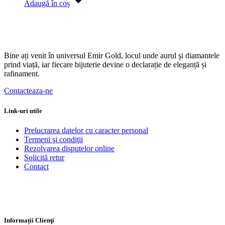
Adaugă în coș
Bine ați venit în universul Emir Gold, locul unde aurul și diamantele
prind viață, iar fiecare bijuterie devine o declarație de eleganță și
rafinament.
Contacteaza-ne
Link-uri utile
Prelucrarea datelor cu caracter personal
Termeni şi condiţii
Rezolvarea disputelor online
Solicită retur
Contact
Informații Clienţi