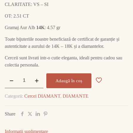
CLARITATE: VS – SI
OT: 2.51 CT
Gramaj Aur Alb
14K
: 4.57 gr
Toate bijuteriile noastre beneficiază de certificat de garanție și
autenticitate a aurului de 14K – 18K și a diamantelor.
Cerceii sunt livrati intr-o cutie eleganta, ideali pentru cadou sau
colectia personala.
Cantitate
Adaugă în coș
Cercei
Aur
Categorii:
Cercei DIAMANT
,
DIAMANTE
Alb
cu
DIAMANT
Share
E2521
Informații suplimentare