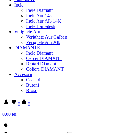
Inele
Inele Diamant
Inele Aur 14k
Inele Aur Alb 14K
Inele Barbatesti
Verighete Aur
Verighete Aur Galben
Verighete Aur Alb
DIAMANTE
Inele Diamant
Cercei DIAMANT
Bratari Diamant
Coliere DIAMANT
Accesorii
Ceasuri
Butoni
Brose
0
0
0,00 lei