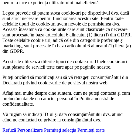
pentru a face experiența utilizatorului mai eficientă.
Legea prevede că putem stoca cookie-uri pe dispozitivul dvs. dacă
sunt strict necesare pentru funcționarea acestui site. Pentru toate
celelalte tipuri de cookie-uri avem nevoie de permisiunea dvs.
Aceasta înseamnă că cookie-urile care sunt clasificate ca necesare
sunt procesate în baza articolului 6 alineatul (1) litera (f) din GDPR.
Toate celelalte cookie-uri, adică cele din categoriile preferințe și
marketing, sunt procesate în baza articolului 6 alineatul (1) litera (a)
din GDPR.
Acest site utilizează diferite tipuri de cookie-uri. Unele cookie-uri
sunt plasate de servicii terțe care apar pe paginile noastre.
Puteți oricând să modificați sau să vă retrageți consimțământul din
Declarația privind cookie-urile de pe site-ul nostru web.
Aflați mai multe despre cine suntem, cum ne puteți contacta și cum
prelucrăm datele cu caracter personal în Politica noastră de
confidențialitate.
Vă rugăm să indicați ID-ul și data consimțământului dvs. atunci
când ne contactați cu privire la consimțământul dvs.
Refuză
Personalizare
Permiteți selecția
Permiteți toate