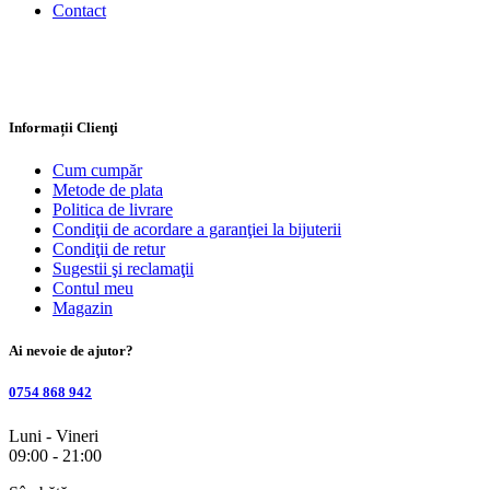
Contact
Informații Clienţi
Cum cumpăr
Metode de plata
Politica de livrare
Condiţii de acordare a garanţiei la bijuterii
Condiţii de retur
Sugestii şi reclamaţii
Contul meu
Magazin
Ai nevoie de ajutor?
0754 868 942
Luni - Vineri
09:00 - 21:00