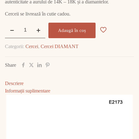
autenticitate a aurului de 14K – 18K și a diamantelor.
Cerceii se livrează în cutie cadou.
Cantitate
Adaugă în coș
Cercei
Aur
Categorii:
Cercei
,
Cercei DIAMANT
Alb
cu
DIAMANT
Share
E2173
Descriere
Informații suplimentare