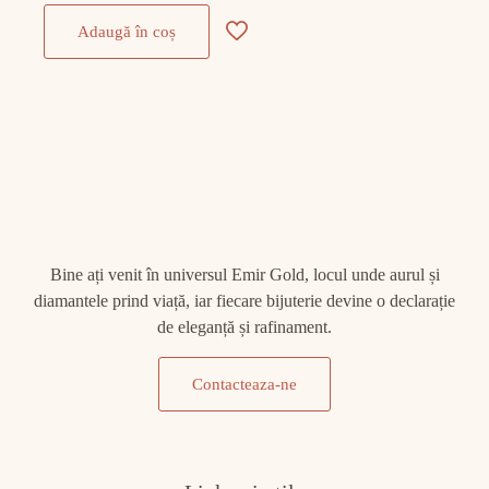
Adaugă în coș
Bine ați venit în universul Emir Gold, locul unde aurul și
diamantele prind viață, iar fiecare bijuterie devine o declarație
de eleganță și rafinament.
Contacteaza-ne