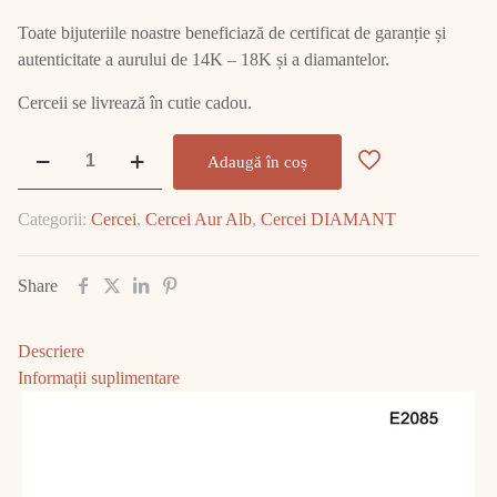
Toate bijuteriile noastre beneficiază de certificat de garanție și
autenticitate a aurului de 14K – 18K și a diamantelor.
Cerceii se livrează în cutie cadou.
Cantitate
Adaugă în coș
Cercei
Aur
Categorii:
Cercei
,
Cercei Aur Alb
,
Cercei DIAMANT
Alb
cu
DIAMANT
Share
E2085
Descriere
Informații suplimentare