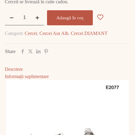
Cerceii se livrează în cutie cadou.
Cantitate
Adaugă în coș
Cercei
Aur
Categorii:
Cercei
,
Cercei Aur Alb
,
Cercei DIAMANT
Alb
cu
DIAMANT
Share
E2077
Descriere
Informații suplimentare