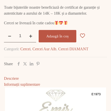
Toate bijuteriile noastre beneficiază de certificat de garanție și
autenticitate a aurului de 14K – 18K și a diamantelor.
Cercei se livrează în cutie cadou
Cantitate
Adaugă în coș
Cercei
Aur
Categorii:
Cercei
,
Cercei Aur Alb
,
Cercei DIAMANT
Alb
cu
DIAMANT
Share
E1973
Descriere
Informații suplimentare