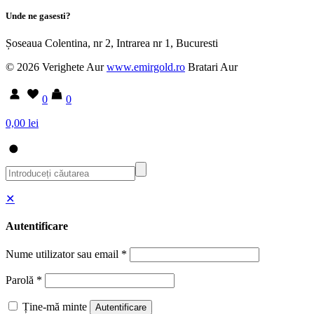
Unde ne gasesti?
Șoseaua Colentina, nr 2, Intrarea nr 1, Bucuresti
© 2026 Verighete Aur
www.emirgold.ro
Bratari Aur
0
0
0,00 lei
✕
Autentificare
Nume utilizator sau email
*
Parolă
*
Ține-mă minte
Autentificare