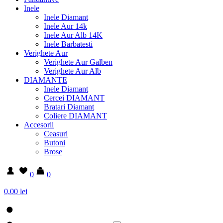
Inele
Inele Diamant
Inele Aur 14k
Inele Aur Alb 14K
Inele Barbatesti
Verighete Aur
Verighete Aur Galben
Verighete Aur Alb
DIAMANTE
Inele Diamant
Cercei DIAMANT
Bratari Diamant
Coliere DIAMANT
Accesorii
Ceasuri
Butoni
Brose
0
0
0,00 lei