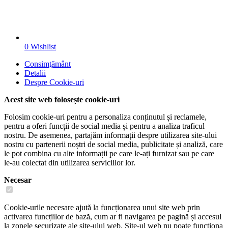
0
Wishlist
Consimţământ
Detalii
Despre
Cookie-uri
Acest site web folosește cookie-uri
Folosim cookie-uri pentru a personaliza conținutul și reclamele,
pentru a oferi funcții de social media și pentru a analiza traficul
nostru. De asemenea, partajăm informații despre utilizarea site-ului
nostru cu partenerii noștri de social media, publicitate și analiză, care
le pot combina cu alte informații pe care le-ați furnizat sau pe care
le-au colectat din utilizarea serviciilor lor.
Necesar
Cookie-urile necesare ajută la funcționarea unui site web prin
activarea funcțiilor de bază, cum ar fi navigarea pe pagină și accesul
la zonele securizate ale site-ului web. Site-ul web nu poate funcționa