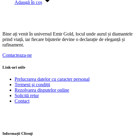
Adaugă în coș
Bine ați venit în universul Emir Gold, locul unde aurul și diamantele
prind viață, iar fiecare bijuterie devine o declarație de eleganță și
rafinament.
Contacteaza-ne
Link-uri utile
Prelucrarea datelor cu caracter personal
Termeni şi condiţii
Rezolvarea disputelor online
Solicită retur
Contact
Informații Clienţi