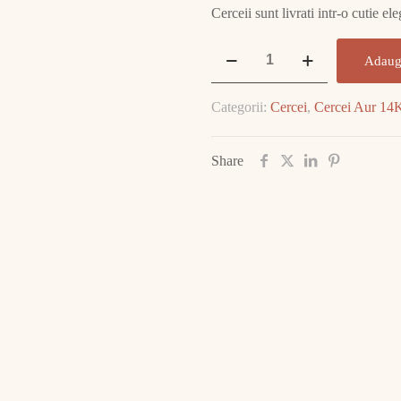
Cerceii sunt livrati intr-o cutie e
Cantitate
Adaug
Cercei
Aur
Categorii:
Cercei
,
Cercei Aur 14
14K
1.22
GR
Share
E2426