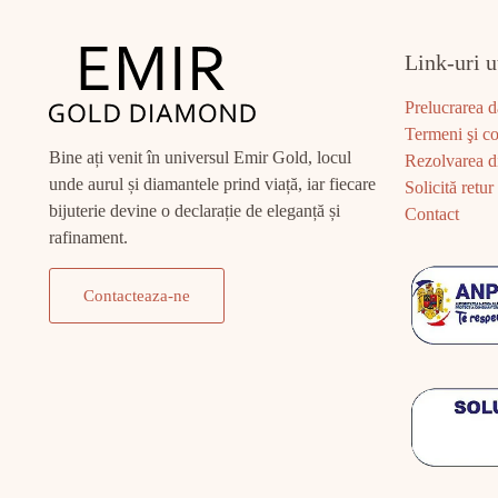
Link-uri u
Prelucrarea d
Termeni şi co
Bine ați venit în universul Emir Gold, locul
Rezolvarea di
unde aurul și diamantele prind viață, iar fiecare
Solicită retur
bijuterie devine o declarație de eleganță și
Contact
rafinament.
Contacteaza-ne