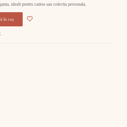
leganta, ideali pentru cadou sau colectia personala.
ă în coș
K