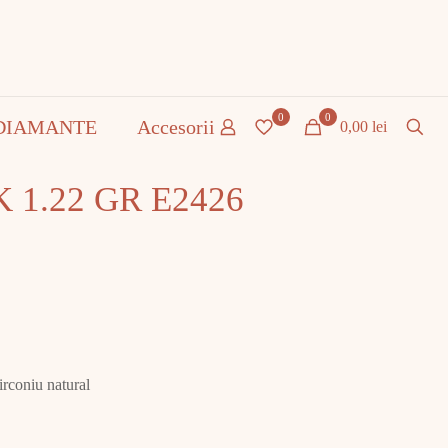
0
0
DIAMANTE
Accesorii
0,00 lei
K 1.22 GR E2426
irconiu natural