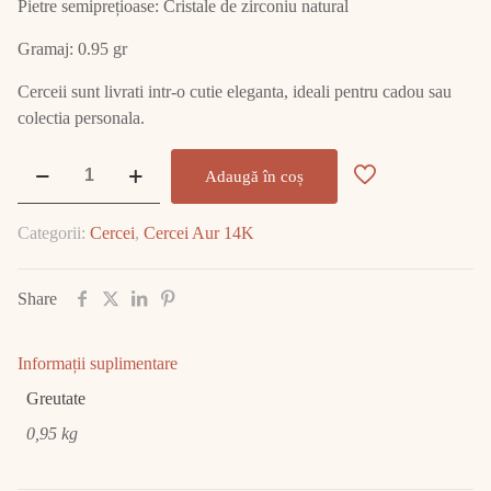
Pietre semiprețioase: Cristale de zirconiu natural
Gramaj: 0.95 gr
Cerceii sunt livrati intr-o cutie eleganta, ideali pentru cadou sau
colectia personala.
Cantitate
Adaugă în coș
Cercei
Aur
Categorii:
Cercei
,
Cercei Aur 14K
14K
0.95
GR
Share
E2450
Informații suplimentare
Greutate
0,95 kg