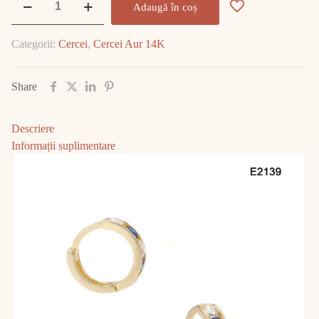
Adaugă în coș
Cercei
Aur
Categorii:
Cercei
,
Cercei Aur 14K
0.98
GR
E2139
Share
Descriere
Informații suplimentare