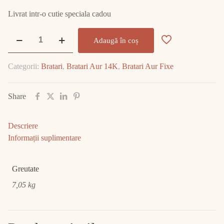
Livrat intr-o cutie speciala cadou
Cantitate
Adaugă în coș
Brățară
aur
Categorii:
Bratari
,
Bratari Aur 14K
,
Bratari Aur Fixe
7.05
GR
E1998
Share
Descriere
Informații suplimentare
Greutate
7,05 kg