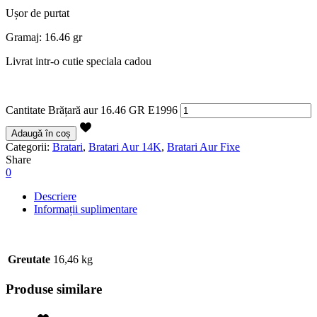
Ușor de purtat
Gramaj: 16.46 gr
Livrat intr-o cutie speciala cadou
Cantitate Brățară aur 16.46 GR E1996
Adaugă în coș
Categorii:
Bratari
,
Bratari Aur 14K
,
Bratari Aur Fixe
Share
0
Descriere
Informații suplimentare
Greutate
16,46 kg
Produse similare