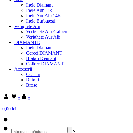
Inele Diamant
Inele Aur 14k
Inele Aur Alb 14K
Inele Barbatesti
Verighete Aur
Verighete Aur Galben
Verighete Aur Alb
DIAMANTE
Inele Diamant
Cercei DIAMANT
Bratari Diamant
Coliere DIAMANT
Accesorii
Ceasuri
Butoni
Brose
0
0
0,00 lei
✕