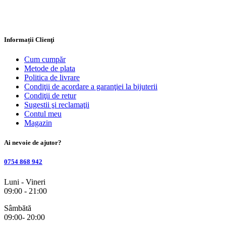
Informații Clienţi
Cum cumpăr
Metode de plata
Politica de livrare
Condiţii de acordare a garanţiei la bijuterii
Condiţii de retur
Sugestii şi reclamaţii
Contul meu
Magazin
Ai nevoie de ajutor?
0754 868 942
Luni - Vineri
09:00 - 21:00
Sâmbătă
09:00- 20:00