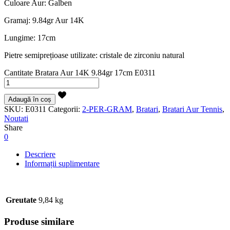
Culoare Aur: Galben
Gramaj: 9.84gr Aur 14K
Lungime: 17cm
Pietre semiprețioase utilizate: cristale de zirconiu natural
Cantitate Bratara Aur 14K 9.84gr 17cm E0311
Adaugă în coș
SKU:
E0311
Categorii:
2-PER-GRAM
,
Bratari
,
Bratari Aur Tennis
,
Noutati
Share
0
Descriere
Informații suplimentare
Greutate
9,84 kg
Produse similare