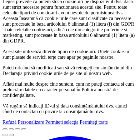
Legea prevede că putem stoca cookie-uri pe dispozitivul dvs. dacă
sunt strict necesare pentru funcționarea acestui site. Pentru toate
celelalte tipuri de cookie-uri avem nevoie de permisiunea dvs.
Aceasta înseamnă că cookie-urile care sunt clasificate ca necesare
sunt procesate în baza articolului 6 alineatul (1) litera (f) din GDPR.
Toate celelalte cookie-uri, adică cele din categoriile preferințe și
marketing, sunt procesate în baza articolului 6 alineatul (1) litera (a)
din GDPR.
Acest site utilizează diferite tipuri de cookie-uri. Unele cookie-uri
sunt plasate de servicii terțe care apar pe paginile noastre.
Puteți oricând să modificați sau să vă retrageți consimțământul din
Declarația privind cookie-urile de pe site-ul nostru web.
Aflați mai multe despre cine suntem, cum ne puteți contacta și cum
prelucrăm datele cu caracter personal în Politica noastră de
confidențialitate.
Vă rugăm să indicați ID-ul și data consimțământului dvs. atunci
când ne contactați cu privire la consimțământul dvs.
Refuză
Personalizare
Permiteți selecția
Permiteți toate