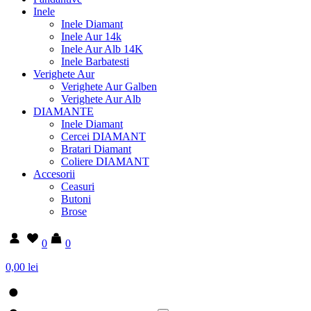
Inele
Inele Diamant
Inele Aur 14k
Inele Aur Alb 14K
Inele Barbatesti
Verighete Aur
Verighete Aur Galben
Verighete Aur Alb
DIAMANTE
Inele Diamant
Cercei DIAMANT
Bratari Diamant
Coliere DIAMANT
Accesorii
Ceasuri
Butoni
Brose
0
0
0,00 lei