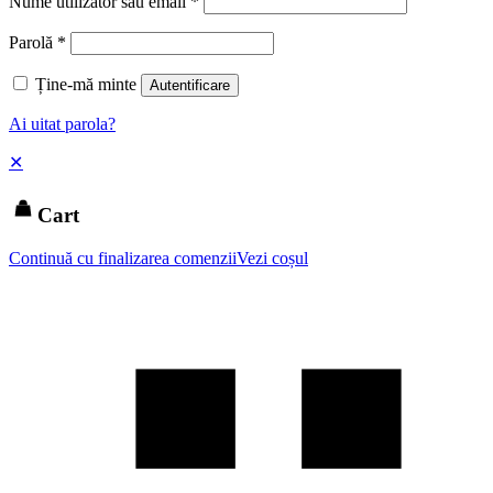
Nume utilizator sau email
*
Parolă
*
Ține-mă minte
Autentificare
Ai uitat parola?
✕
Cart
Continuă cu finalizarea comenzii
Vezi coșul