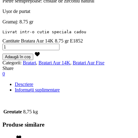
Pietre semiprețioase: cristale de zirconiu natural
Ușor de purtat
Gramaj: 8.75 gr
Livrat intr-o cutie speciala cadou
Cantitate Bratara Aur 14K 8.75 gr E1852
Adaugă în coș
Categorii:
Bratari
,
Bratari Aur 14K
,
Bratari Aur Fixe
Share
0
Descriere
Informații suplimentare
Greutate
8,75 kg
Produse similare