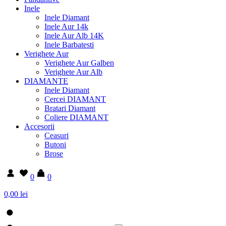
Inele
Inele Diamant
Inele Aur 14k
Inele Aur Alb 14K
Inele Barbatesti
Verighete Aur
Verighete Aur Galben
Verighete Aur Alb
DIAMANTE
Inele Diamant
Cercei DIAMANT
Bratari Diamant
Coliere DIAMANT
Accesorii
Ceasuri
Butoni
Brose
0
0
0,00 lei