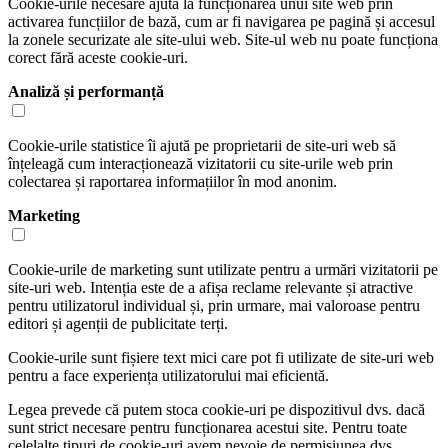
Cookie-urile necesare ajută la funcționarea unui site web prin
activarea funcțiilor de bază, cum ar fi navigarea pe pagină și accesul
la zonele securizate ale site-ului web. Site-ul web nu poate funcționa
corect fără aceste cookie-uri.
Analiză și performanță
Cookie-urile statistice îi ajută pe proprietarii de site-uri web să
înțeleagă cum interacționează vizitatorii cu site-urile web prin
colectarea și raportarea informațiilor în mod anonim.
Marketing
Cookie-urile de marketing sunt utilizate pentru a urmări vizitatorii pe
site-uri web. Intenția este de a afișa reclame relevante și atractive
pentru utilizatorul individual și, prin urmare, mai valoroase pentru
editori și agenții de publicitate terți.
Cookie-urile sunt fișiere text mici care pot fi utilizate de site-uri web
pentru a face experiența utilizatorului mai eficientă.
Legea prevede că putem stoca cookie-uri pe dispozitivul dvs. dacă
sunt strict necesare pentru funcționarea acestui site. Pentru toate
celelalte tipuri de cookie-uri avem nevoie de permisiunea dvs.