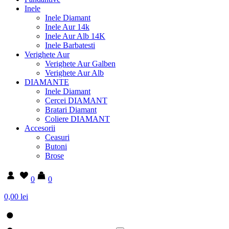
Inele
Inele Diamant
Inele Aur 14k
Inele Aur Alb 14K
Inele Barbatesti
Verighete Aur
Verighete Aur Galben
Verighete Aur Alb
DIAMANTE
Inele Diamant
Cercei DIAMANT
Bratari Diamant
Coliere DIAMANT
Accesorii
Ceasuri
Butoni
Brose
0
0
0,00 lei