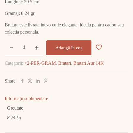
Lungime: 20.5 cm
Gramaj: 8.24 gr
Bratara este livrata intr-o cutie eleganta, ideala pentru cadou sau
colectia personala.
Cantitate
Adaugă în coș
Bratara
Aur
Categorii:
+2-PER-GRAM
,
Bratari
,
Bratari Aur 14K
14K
8.24
GR
Share
E2260
Informații suplimentare
Greutate
8,24 kg