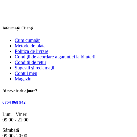
Informații Clienţi
Cum cumpăr
Metode de plata
Politica de livrare
Condiţii de acordare a garanţiei la bijuterii
Condiţii de retur
Sugestii şi reclamaţii
Contul meu
Magazin
Ai nevoie de ajutor?
0754 868 942
Luni - Vineri
09:00 - 21:00
Sâmbătă
09:00- 20:00