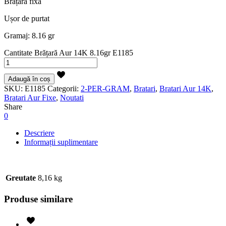
Brațară fixă
Ușor de purtat
Gramaj: 8.16 gr
Cantitate Brățară Aur 14K 8.16gr E1185
Adaugă în coș
SKU:
E1185
Categorii:
2-PER-GRAM
,
Bratari
,
Bratari Aur 14K
,
Bratari Aur Fixe
,
Noutati
Share
0
Descriere
Informații suplimentare
Greutate
8,16 kg
Produse similare