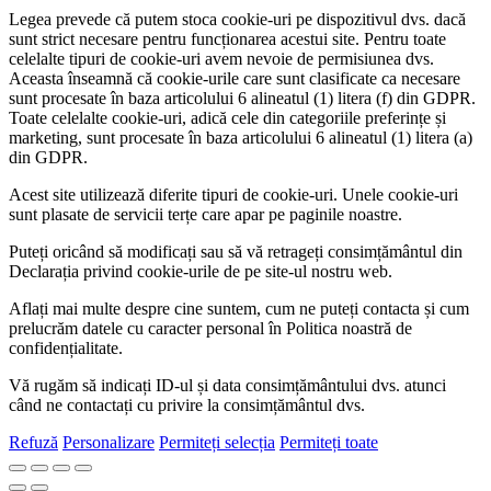
Legea prevede că putem stoca cookie-uri pe dispozitivul dvs. dacă
sunt strict necesare pentru funcționarea acestui site. Pentru toate
celelalte tipuri de cookie-uri avem nevoie de permisiunea dvs.
Aceasta înseamnă că cookie-urile care sunt clasificate ca necesare
sunt procesate în baza articolului 6 alineatul (1) litera (f) din GDPR.
Toate celelalte cookie-uri, adică cele din categoriile preferințe și
marketing, sunt procesate în baza articolului 6 alineatul (1) litera (a)
din GDPR.
Acest site utilizează diferite tipuri de cookie-uri. Unele cookie-uri
sunt plasate de servicii terțe care apar pe paginile noastre.
Puteți oricând să modificați sau să vă retrageți consimțământul din
Declarația privind cookie-urile de pe site-ul nostru web.
Aflați mai multe despre cine suntem, cum ne puteți contacta și cum
prelucrăm datele cu caracter personal în Politica noastră de
confidențialitate.
Vă rugăm să indicați ID-ul și data consimțământului dvs. atunci
când ne contactați cu privire la consimțământul dvs.
Refuză
Personalizare
Permiteți selecția
Permiteți toate