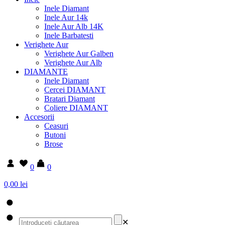
Inele Diamant
Inele Aur 14k
Inele Aur Alb 14K
Inele Barbatesti
Verighete Aur
Verighete Aur Galben
Verighete Aur Alb
DIAMANTE
Inele Diamant
Cercei DIAMANT
Bratari Diamant
Coliere DIAMANT
Accesorii
Ceasuri
Butoni
Brose
0
0
0,00 lei
✕