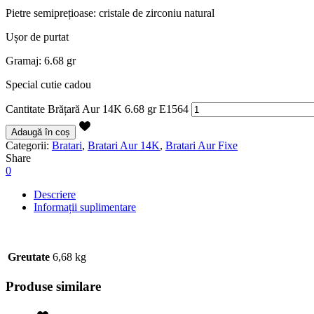
Pietre semiprețioase: cristale de zirconiu natural
Ușor de purtat
Gramaj: 6.68 gr
Special cutie cadou
Cantitate Brățară Aur 14K 6.68 gr E1564
Adaugă în coș
Categorii:
Bratari
,
Bratari Aur 14K
,
Bratari Aur Fixe
Share
0
Descriere
Informații suplimentare
Greutate
6,68 kg
Produse similare