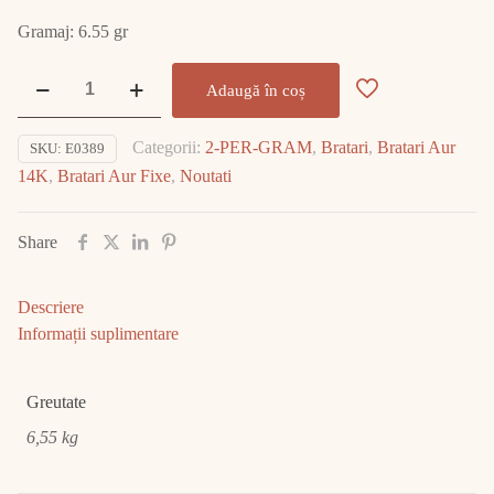
Gramaj: 6.55 gr
Cantitate
Adaugă în coș
Bratara
Aur
Categorii:
2-PER-GRAM
,
Bratari
,
Bratari Aur
SKU:
E0389
14K
14K
,
Bratari Aur Fixe
,
Noutati
6.55gr
E0389
Share
Descriere
Informații suplimentare
Greutate
6,55 kg