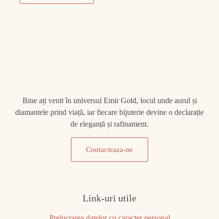
Bine ați venit în universul Emir Gold, locul unde aurul și
diamantele prind viață, iar fiecare bijuterie devine o declarație
de eleganță și rafinament.
Contacteaza-ne
Link-uri utile
Prelucrarea datelor cu caracter personal