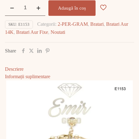
Cantitate
Adaugă în coș
Bratara
Aur
Categorii:
2-PER-GRAM
,
Bratari
,
Bratari Aur
SKU:
E1153
14K
14K
,
Bratari Aur Fixe
,
Noutati
6.24gr
E1153
Share
Descriere
Informații suplimentare