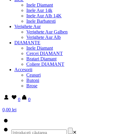
Inele Diamant
Inele Aur 14k
Inele Aur Alb 14K
Inele Barbatesti
Verighete Aur
Verighete Aur Galben
Verighete Aur Alb
DIAMANTE
Inele Diamant
Cercei DIAMANT
Bratari Diamant
Coliere DIAMANT
Accesorii
Ceasuri
Butoni
Brose
0
0
0,00 lei
✕