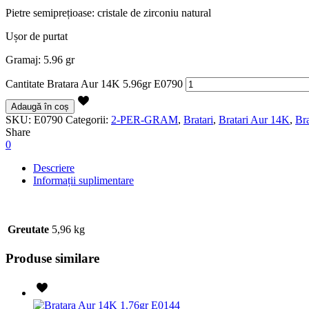
Pietre semiprețioase: cristale de zirconiu natural
Ușor de purtat
Gramaj: 5.96 gr
Cantitate Bratara Aur 14K 5.96gr E0790
Adaugă în coș
SKU:
E0790
Categorii:
2-PER-GRAM
,
Bratari
,
Bratari Aur 14K
,
Bra
Share
0
Descriere
Informații suplimentare
Greutate
5,96 kg
Produse similare