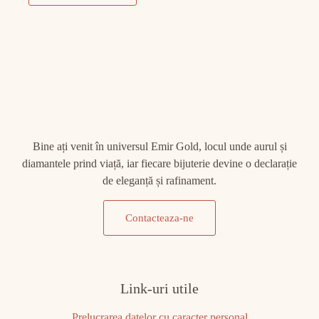
Bine ați venit în universul Emir Gold, locul unde aurul și
diamantele prind viață, iar fiecare bijuterie devine o declarație
de eleganță și rafinament.
Contacteaza-ne
Link-uri utile
Prelucrarea datelor cu caracter personal