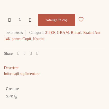
Cantitate
Adaugă în coș
Bratara
Aur
Categorii:
2-PER-GRAM
,
Bratari
,
Bratari Aur
SKU:
E0589
14K
14K pentru Copii
,
Noutati
5.48gr
E0589
Share
Descriere
Informații suplimentare
Greutate
5,48 kg