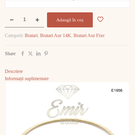
Cantitate
Adaugă în coș
Bratara
Aur
Categorii:
Bratari
,
Bratari Aur 14K
,
Bratari Aur Fixe
14K
5.10gr
E1956
Share
Descriere
Informații suplimentare