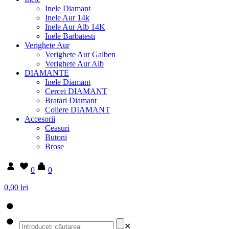
Inele Diamant
Inele Aur 14k
Inele Aur Alb 14K
Inele Barbatesti
Verighete Aur
Verighete Aur Galben
Verighete Aur Alb
DIAMANTE
Inele Diamant
Cercei DIAMANT
Bratari Diamant
Coliere DIAMANT
Accesorii
Ceasuri
Butoni
Brose
0
0
0,00 lei
✕