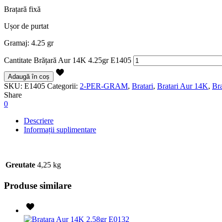
Brațară fixă
Ușor de purtat
Gramaj: 4.25 gr
Cantitate Brățară Aur 14K 4.25gr E1405
Adaugă în coș
SKU:
E1405
Categorii:
2-PER-GRAM
,
Bratari
,
Bratari Aur 14K
,
Bra
Share
0
Descriere
Informații suplimentare
Greutate
4,25 kg
Produse similare